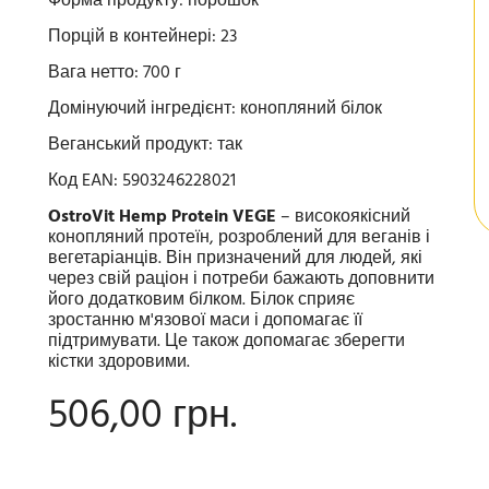
Форма продукту: порошок
Порцій в контейнері: 23
Вага нетто: 700 г
Домінуючий інгредієнт: конопляний білок
Веганський продукт: так
Код EAN: 5903246228021
OstroVit Hemp Protein VEGE
– високоякісний
конопляний протеїн, розроблений для веганів і
вегетаріанців. Він призначений для людей, які
через свій раціон і потреби бажають доповнити
його додатковим білком. Білок сприяє
зростанню м'язової маси і допомагає її
підтримувати. Це також допомагає зберегти
кістки здоровими.
506,00 грн.