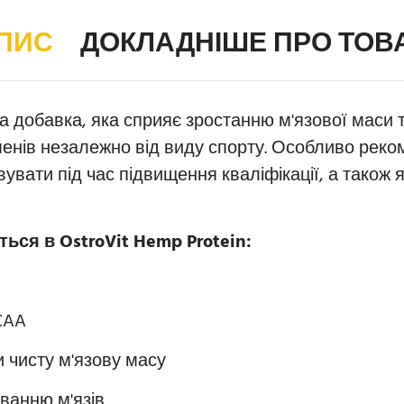
ПИС
ДОКЛАДНІШЕ ПРО ТОВ
на добавка, яка сприяє зростанню м'язової маси 
менів незалежно від виду спорту. Особливо рек
вувати під час підвищення кваліфікації, а також
ться в OstroVit Hemp Protein:
CAA
и чисту м'язову масу
уванню м'язів