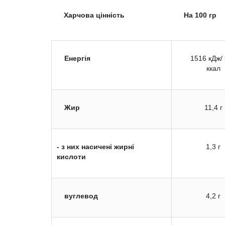
Харчова цінність
На 100 гр
Енергія
1516 кДж/
ккал
Жир
11,4 г
- з них насичені жирні
1,3 г
кислоти
вуглевод
4,2 г