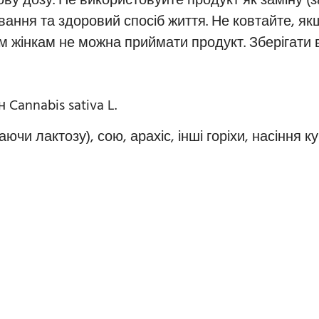
 дозу. Не використовуйте продукт як заміну (за
ння та здоровий спосіб життя. Не ковтайте, якщо
чим жінкам не можна приймати продукт. Зберігати 
 Cannabis sativa L.
и лактозу), сою, арахіс, інші горіхи, насіння ку