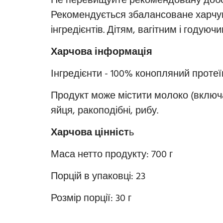
Не перевищуйте рекомендовану добову
Рекомендується збалансоване харчува
інгредієнтів. Дітям, вагітним і годую
Харчова інформація
Інгредієнти - 100% конопляний протеїн
Продукт може містити молоко (включаюч
яйця, ракоподібні, рибу.
Харчова цінніст
ь
Маса нетто продукту: 700 г
Порцій в упаковці: 23
Розмір порції: 30 г