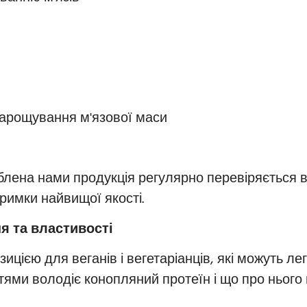
арощування м'язової маси
блена нами продукція регулярно перевіряється 
римки найвищої якості.
ня та властивості
цією для веганів і вегетаріанців, які можуть ле
ями володіє конопляний протеїн і що про нього