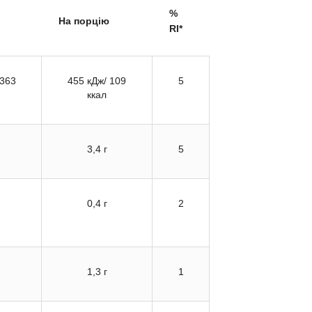
%
На порцію
RI*
 363
455 кДж/ 109
5
ккал
3,4 г
5
0,4 г
2
1,3 г
1