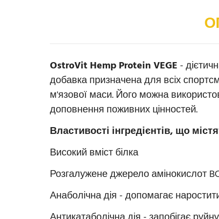
О
OstroVit Hemp Protein VEGE
- дієтич
добавка призначена для всіх спортс
м'язової маси. Його можна використо
доповнення поживних цінностей.
Властивості інгредієнтів, що містя
Високий вміст білка
Розгалужене джерело амінокислот B
Анаболічна дія - допомагає наростит
Антикатаболічна дія - запобігає руйн