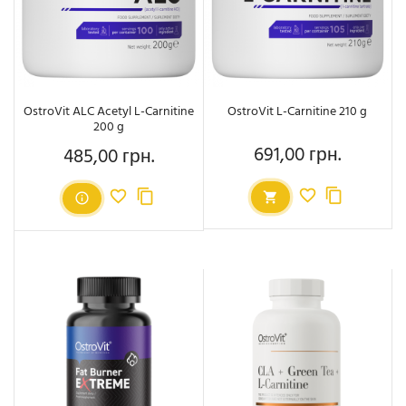
OstroVit ALC Acetyl L-Carnitine
OstroVit L-Carnitine 210 g
200 g
691,00 грн.
485,00 грн.
Ціна
Ціна