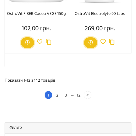
OstroVit FIBER Cocoa VEGE 150g
OstroVit Electrolyte 90 tabs
102,00 грн.
269,00 грн.
Ціна
Ціна
Показати 1-12 з 142 товарів
…
1
2
3
12
Фильтр