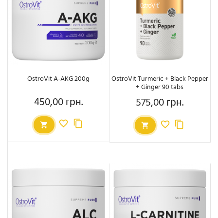
OstroVit A-AKG 200g
OstroVit Turmeric + Black Pepper
+ Ginger 90 tabs
450,00 грн.
575,00 грн.
Ціна
Ціна