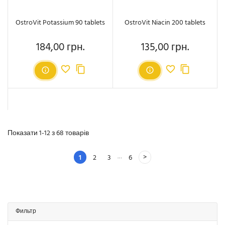
OstroVit Potassium 90 tablets
OstroVit Niacin 200 tablets
184,00 грн.
135,00 грн.
Ціна
Ціна
Показати 1-12 з 68 товарів
…
1
2
3
6
Фильтр