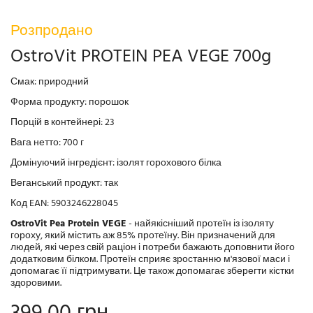
Розпродано
OstroVit PROTEIN PEA VEGE 700g
Смак: природний
Форма продукту: порошок
Порцій в контейнері: 23
Вага нетто: 700 г
Домінуючий інгредієнт: ізолят горохового білка
Веганський продукт: так
Код EAN: 5903246228045
OstroVit Pea Protein VEGE
- найякісніший протеїн із ізоляту
гороху, який містить аж 85% протеїну. Він призначений для
людей, які через свій раціон і потреби бажають доповнити його
додатковим білком. Протеїн сприяє зростанню м'язової маси і
допомагає її підтримувати. Це також допомагає зберегти кістки
здоровими.