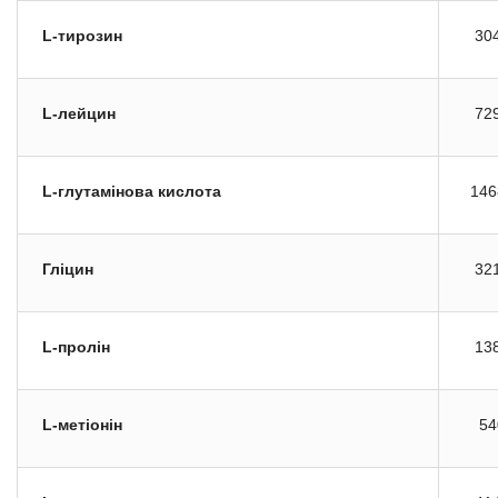
L-тирозин
30
L-лейцин
72
L-глутамінова кислота
146
Гліцин
32
L-пролін
13
L-метіонін
54