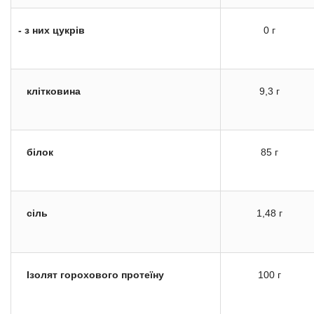
- з них цукрів
0 г
клітковина
9,3 г
білок
85 г
сіль
1,48 г
Ізолят горохового протеїну
100 г