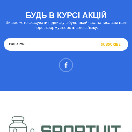
БУДЬ В КУРСІ АКЦІЙ
Ви зможете скасувати підписку в будь-який час, написавши нам
через форму зворотнього зв'язку.