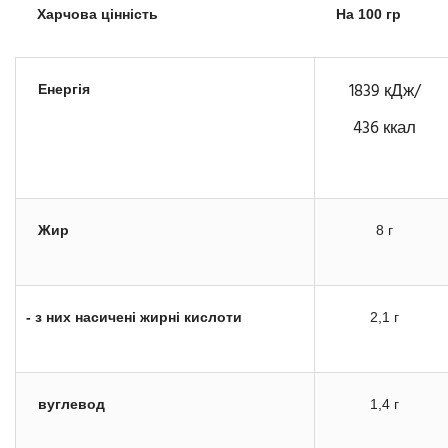
Харчова цінність
На 100 гр
1839 кДж/
Енергія
436 ккал
Жир
8 г
- з них насичені жирні кислоти
2,1 г
вуглевод
1,4 г