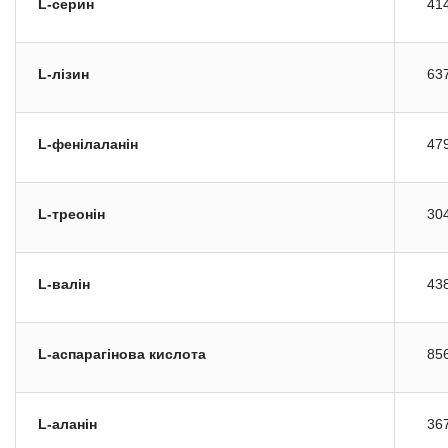
L-серин
41
L-лізин
63
L-фенілаланін
47
L-треонін
30
L-валін
43
L-аспарагінова кислота
85
L-аланін
36