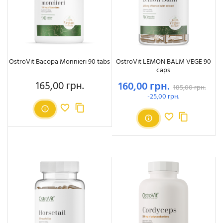
OstroVit Bacopa Monnieri 90 tabs
OstroVit LEMON BALM VEGE 90
caps
165,00 грн.
160,00 грн.
Ціна
Базова ціна
Ціна
185,00 грн.
-25,00 грн.