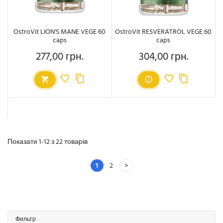
OstroVit LION'S MANE VEGE 60
OstroVit RESVERATROL VEGE 60
caps
caps
277,00 грн.
304,00 грн.
Ціна
Ціна
Показати 1-12 з 22 товарів
1
2
Фильтр