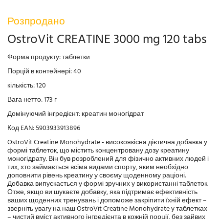
Розпродано
OstroVit CREATINE 3000 mg 120 tabs
Форма продукту: таблетки
Порцій в контейнері: 40
кількість: 120
Вага нетто: 173 г
Домінуючий інгредієнт: креатин моногідрат
Код EAN: 5903933913896
OstroVit Creatine Monohydrate - високоякісна дієтична добавка у
формі таблеток, що містить концентровану дозу креатину
моногідрату. Він був розроблений для фізично активних людей і
тих, хто займається всіма видами спорту, яким необхідно
доповнити рівень креатину у своєму щоденному раціоні.
Добавка випускається у формі зручних у використанні таблеток.
Отже, якщо ви шукаєте добавку, яка підтримає ефективність
ваших щоденних тренувань і допоможе закріпити їхній ефект –
зверніть увагу на наш OstroVit Creatine Monohydrate у таблетках
– чистий вміст активного інгредієнта в кожній порції, без зайвих