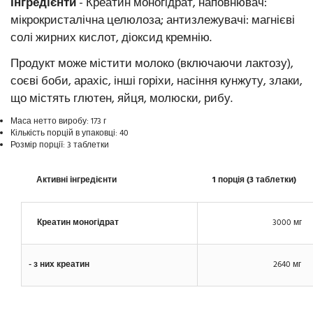
Інгредієнти
- Креатин моногідрат, наповнювач:
мікрокристалічна целюлоза; антизлежувачі: магнієві
солі жирних кислот, діоксид кремнію.
Продукт може містити молоко (включаючи лактозу),
соєві боби, арахіс, інші горіхи, насіння кунжуту, злаки,
що містять глютен, яйця, молюски, рибу.
Маса нетто виробу: 173 г
Кількість порцій в упаковці: 40
Розмір порції: 3 таблетки
Активні інгредієнти
1 порція (3 таблетки)
Креатин моногідрат
3000 мг
- з них креатин
2640 мг