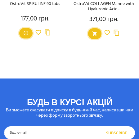
OstroVit SPIRULINE 90 tabs
OstroVit COLLAGEN Marine with
Hyaluronic Acid...
177,00 грн.
371,00 грн.
Ціна
Ціна
БУДЬ В КУРСІ АКЦІЙ
Ви зможете скасувати підписку в будь-який час, написавши нам
через форму зворотнього зв'язку.