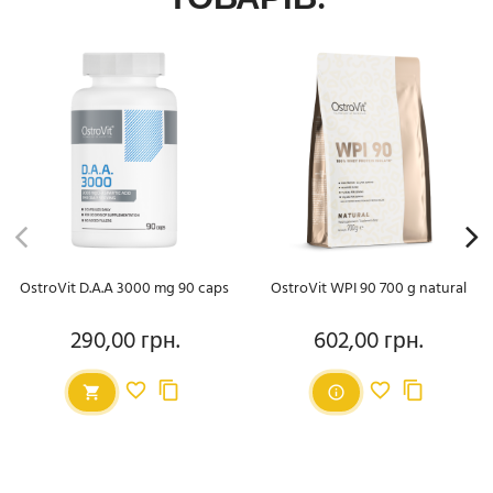
OstroVit D.A.A 3000 mg 90 caps
OstroVit WPI 90 700 g natural
290,00 грн.
602,00 грн.
Ціна
Ціна