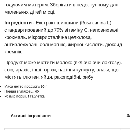
годуючим матерям. Зберігати в недоступному для
маленьких дітей місці.
Інгредієнти
- Екстракт шипшини (Rosa canina L.)
стандартизований до 70% вітаміну С, наповнювачі:
крохмаль, мікрокристалічна целюлоза,
антизлежувачі: солі магнію, жирної кислоти, діоксид
кремнію.
Продукт може містити молоко (включаючи лактозу),
сою, арахіс, інші горіхи, насіння кунжуту, злаки, що
містять глютен, яйця, ракоподібні, рибу
Маса нетто продукту: 90 г
Порцій в упаковці: 60
Розмір порції: 1 таблетка
Активні інгредієнти
З